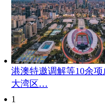
港澳特邀调解等10余
大湾区…
1